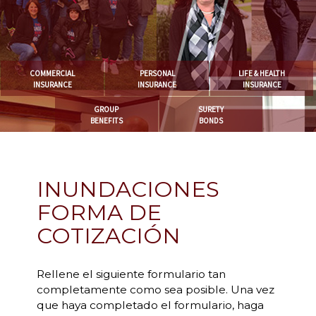
COMMERCIAL
PERSONAL
LIFE & HEALTH
INSURANCE
INSURANCE
INSURANCE
GROUP
SURETY
BENEFITS
BONDS
INUNDACIONES
FORMA DE
COTIZACIÓN
Rellene el siguiente formulario tan
completamente como sea posible. Una vez
que haya completado el formulario, haga