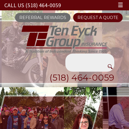
CALL US (518) 464-0059
☰
REFERRAL REWARDS
REQUEST A QUOTE
(518) 464-0059