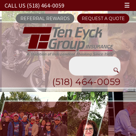
CALL US (518) 464-0059
☰
REFERRAL REWARDS
REQUEST A QUOTE
(518) 464-0059